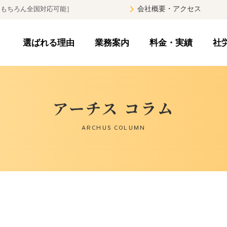
はもちろん全国対応可能］
会社概要・アクセス
スタッフ紹介
選ばれる理由
業務案内
料金・実績
社
労働・社会保険の手続代行
経審・建設業許可申請
労働トラブル解決
助成金申請代行
就業規則作成
給料計算
アーチス コラム
ARCHUS COLUMN