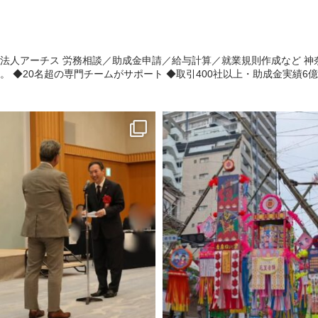
法人アーチス 労務相談／助成金申請／給与計算／就業規則作成など 神
 ◆20名超の専門チームがサポート ◆取引400社以上・助成金実績6