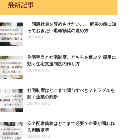
最新記事
「問題社員を辞めさせたい…」 解雇の前に知
っておきたい退職勧奨の進め方
2026年6月25日
住宅手当と社宅制度、どちらを選ぶ？ 採用に
効く住宅支援制度の作り方
2026年6月14日
社宅制度はどこまで関与すべき？トラブルを
防ぐ企業の判断
2026年4月20日
安全配慮義務はどこまで必要？企業が問われ
る判断基準
2026年3月31日