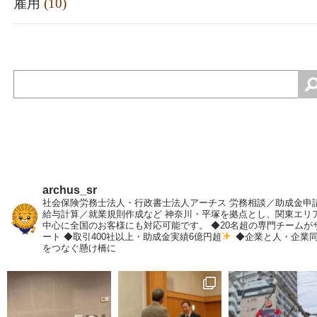
雇用
(10)
検
索:
archus_sr
社会保険労務士法人・行政書士法人アーチス 労務相談／助成金申
給与計算／就業規則作成など 神奈川・平塚を拠点とし、​関東エリ
中心に全国のお客様にも対応可能です。 ◆20名超の専門チームが
ート ◆取引400社以上・助成金実績6億円超
◆企業と人・企業
をつなぐ懸け橋に